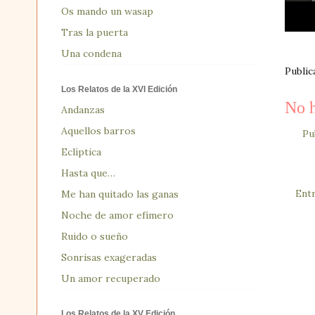
Os mando un wasap
Tras la puerta
Una condena
Publi
Los Relatos de la XVI Edición
No h
Andanzas
Aquellos barros
Pu
Eclíptica
Hasta que…
Ent
Me han quitado las ganas
Noche de amor efímero
Ruido o sueño
Sonrisas exageradas
Un amor recuperado
Los Relatos de la XV Edición