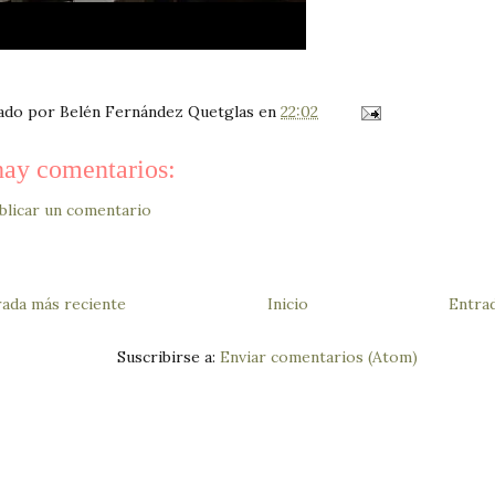
cado por
Belén Fernández Quetglas
en
22:02
ay comentarios:
blicar un comentario
rada más reciente
Inicio
Entrad
Suscribirse a:
Enviar comentarios (Atom)