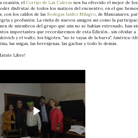
a ocasión, el
Cortijo de Las Caleras
nos ha ofrecido el mejor de l
oder disfrutar de todos los matices del encuentro, en el que hemo
, con los caldos de las
Bodegas Isidro Milagro
, de Manzanares, pa
egría y profusión. La visita de nuevos amigos así como la participac
en de miembros del grupo que aún no se habían estrenado, han si
os importantes que recordaremos de esta Edición... sin olvidar a
kóvich y el waltz, los bigotes, "no te vayas de la barra", América-Af
ina, las migas, las berenjenas, las gachas y todo lo demás.
Matute Libre!