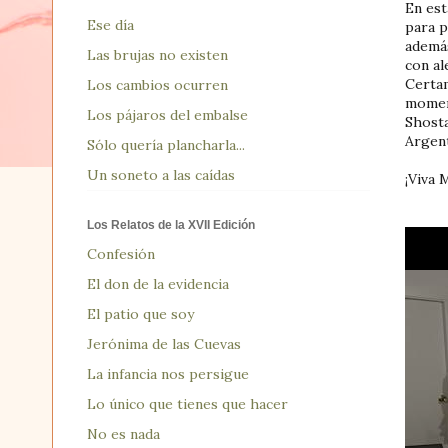
En est
Ese día
para p
además
Las brujas no existen
con al
Certam
Los cambios ocurren
moment
Los pájaros del embalse
Shosta
Argent
Sólo quería plancharla...
Un soneto a las caídas
¡Viva 
Los Relatos de la XVII Edición
Confesión
El don de la evidencia
El patio que soy
Jerónima de las Cuevas
La infancia nos persigue
Lo único que tienes que hacer
No es nada